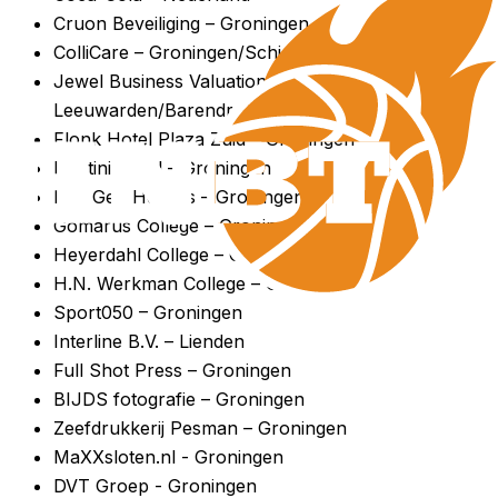
Cruon Beveiliging – Groningen
ColliCare – Groningen/Schiedam
Jewel Business Valuation –
Leeuwarden/Barendrecht/Kolham
Flonk Hotel Plaza Zuid – Groningen
Martini Hotel – Groningen
Bud Gett Hostels – Groningen
Gomarus College – Groningen
Heyerdahl College – Groningen
H.N. Werkman College – Groningen
Sport050 – Groningen
Interline B.V. – Lienden
Full Shot Press – Groningen
BIJDS fotografie – Groningen
Zeefdrukkerij Pesman – Groningen
MaXXsloten.nl - Groningen
DVT Groep - Groningen